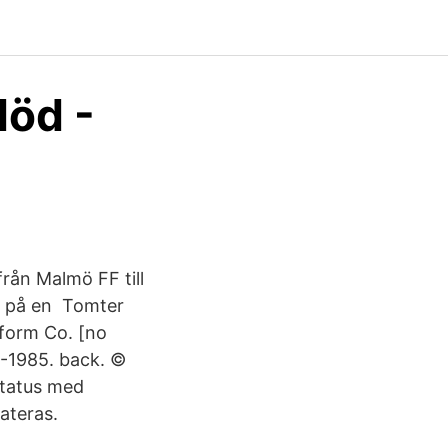
död -
från Malmö FF till
ra på en Tomter
iform Co. [no
3-1985. back. ©
status med
ateras.