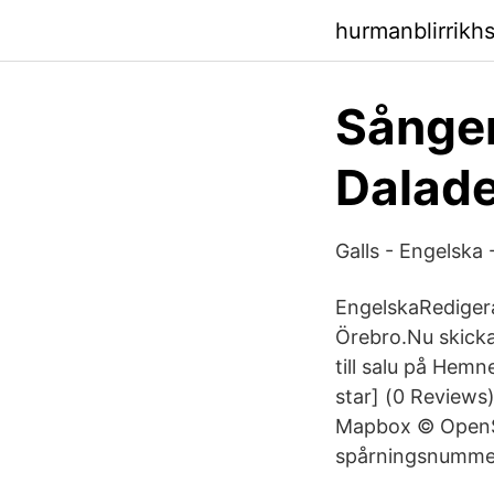
hurmanblirrikhs
Sånger
Dalad
Galls - Engelska
EngelskaRedigera.
Örebro.Nu skicka
till salu på Hem
star] (0 Reviews
Mapbox © OpenSt
spårningsnummer,