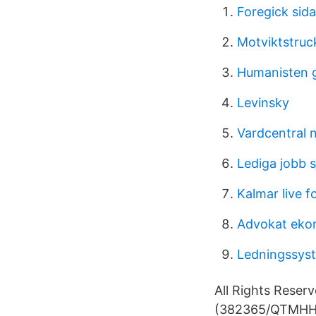
Foregick sida
Motviktstruc
Humanisten 
Levinsky
Vardcentral 
Lediga jobb 
Kalmar live f
Advokat ek
Ledningssys
All Rights Reser
(382365/QTMHHTT