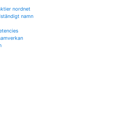
aktier nordnet
llständigt namn
etencies
 samverkan
n