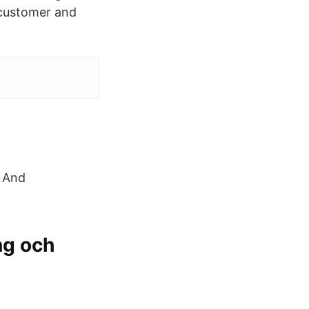
t customer and
s And
ng och