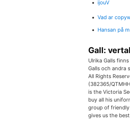
ijouV
Vad ar copyw
Hansan på m
Gall: vert
Ulrika Galls fin
Galls och andra 
All Rights Reser
(382365/QTMHHTT
is the Victoria S
buy all his unifo
group of friendl
gives us the best