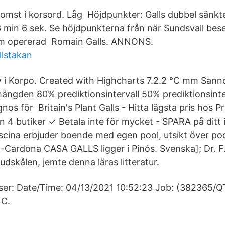
komst i korsord. Låg Höjdpunkter: Galls dubbel sänkt
 min 6 sek. Se höjdpunkterna från när Sundsvall bes
öm opererad Romain Galls. ANNONS.
llstakan
y i Korpo. Created with Highcharts 7.2.2 °C mm Sann
ängden 80% prediktionsintervall 50% prediktionsinte
os för Britain's Plant Galls - Hitta lägsta pris hos 
ån 4 butiker ✓ Betala inte för mycket - SPARA på ditt
cina erbjuder boende med egen pool, utsikt över po
a-Cardona CASA GALLS ligger i Pinós. Svenska]; Dr. F.
dskålen, jemte denna läras litteratur.
er: Date/Time: 04/13/2021 10:52:23 Job: (382365
NC.