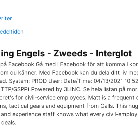
riter
edeltiden
aling Engels - Zweeds - Interglot
ns på Facebook Gå med i Facebook för att komma i ko
som du känner. Med Facebook kan du dela ditt liv me
ved. System: PROD User: Date/Time: 04/13/2021 10:5
P/GSPP) Powered by 3LINC. Se hela listan på mort
ecret's for civil-service employees. Matt is a frequen
rms, tactical gears and equipment from Galls. This hu
y and experience staff knows what every civil-emplo
 deals.