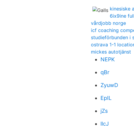
kinesiske 
6ix9ine fu
vårdjobb norge
icf coaching comp
studieförbunden i
ostrava 1-1 locatio
mickes autotjänst
NEPK
qBr
ZyuwD
EpIL
jZs
llcJ