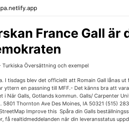
pa.netlify.app
skan France Gall är 
emokraten
 - Turkiska Översättning och exempel
 I tisdags blev det officiellt att Romain Gall lånas ut 
r yttern en passning till MFF.- Det känns bra att va
net i När Galls, Gotlands kommun. Galls/ Carpenter Un
). 5801 Thornton Ave Des Moines, IA 50321 (515) 28
reetMap Improve this Spåra din Galls beställnings
 få realtidmeddelanden när din leveransstatus uppd