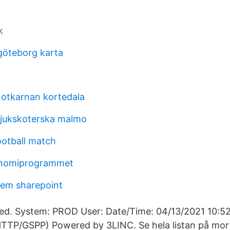
k
göteborg karta
notkarnan kortedala
sjukskoterska malmo
ootball match
onomiprogrammet
tem sharepoint
ved. System: PROD User: Date/Time: 04/13/2021 10:5
P/GSPP) Powered by 3LINC. Se hela listan på mort