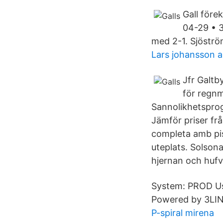
Gall före
04-29 • 3
med 2-1. Sjöstr
Lars johansson a
Jfr Galtb
för regnm
Sannolikhetsprogn
Jämför priser fr
completa amb pis
uteplats. Solson
hjernan och hufvu
System: PROD Us
Powered by 3LI
P-spiral mirena