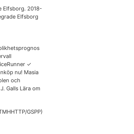
e Elfsborg. 2018-
egrade Elfsborg
olikhetsprognos
rvall
PriceRunner ✓
 inköp nu! Masia
olen och
J. Galls Lära om
/QTMHHTTP/GSPP)