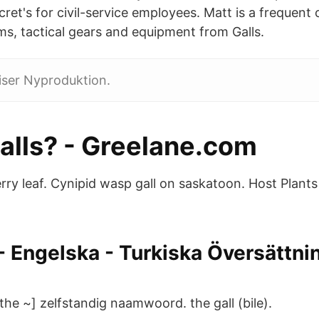
ecret's for civil-service employees. Matt is a frequen
rms, tactical gears and equipment from Galls.
priser Nyproduktion.
galls? - Greelane.com
rry leaf. Cynipid wasp gall on saskatoon. Host Plant
 - Engelska - Turkiska Översättni
 [the ~] zelfstandig naamwoord. the gall (bile).