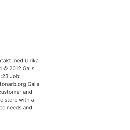
ntakt med Ulrika
d © 2012 Galls.
2:23 Job:
onarb.org Galls
t customer and
ge store with a
yee needs and